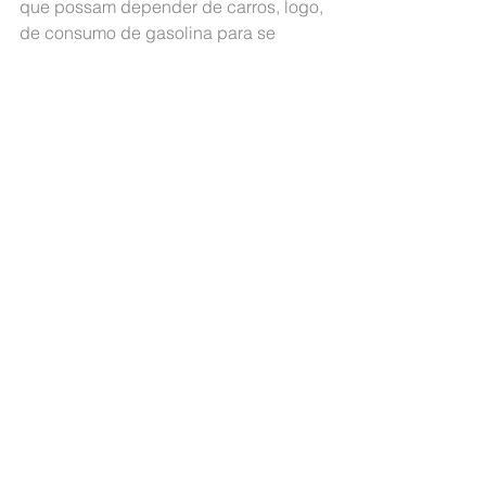
que possam depender de carros, logo, 
de consumo de gasolina para se 
dirigir ao seu estabelecimento. 
Adiante, o serviço de uma lavanderia 
self service leva de 70 a 80 minutos 
para ser concluído, portanto, o cliente 
precisa ficar em espera no local. Por 
isso, ofertar distrações e uma boa 
comodidade tem sido a solução para 
muitas lavanderias profissionais 
automatizadas.
Dentro de um aspecto geral, é uma 
ótima forma de investimento, ainda em 
conta considerando sua expansão em 
fase inicial e crescente; o que o torna 
um mercado ainda pouco explorado. 
Há já a presença de grandes players, 
como a OMO ou a Lavanderia 60 