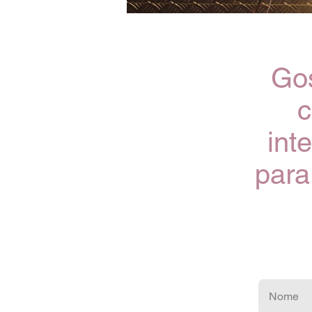
Gos
c
int
para