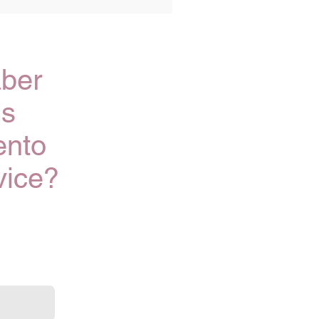
aber
is
ento
vice?