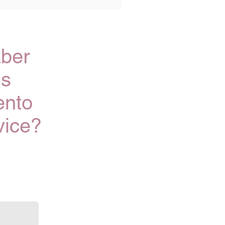
aber
is
ento
vice?