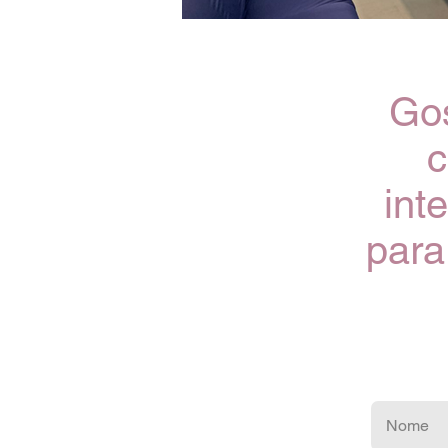
Gos
c
int
para