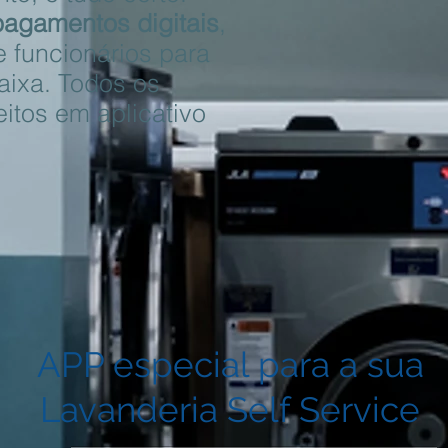
pagamentos digitais
,
 funcionários para
aixa. Todos os
eitos em aplicativo
APP especial para a sua
Lavanderia Self Service