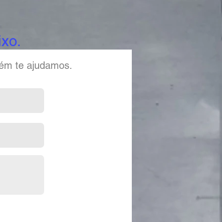
xo.
bém te ajudamos.