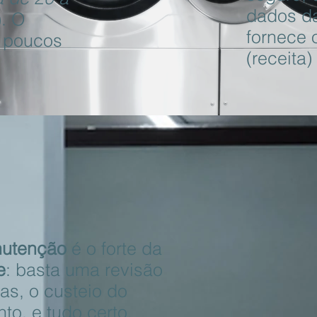
dados d
). O
fornece 
m poucos
(receita)
nutenção
é o forte da
e
: basta uma revisão
as, o custeio do
to, e tudo certo.