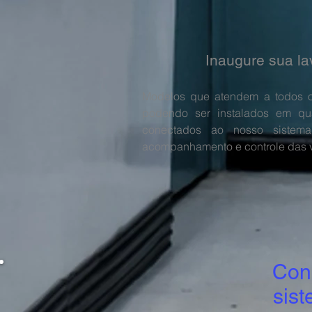
Inaugure sua l
Modelos que atendem a todos o
podendo ser instalados em qu
conectados ao nosso sistema
acompanhamento e controle das 
Con
sis