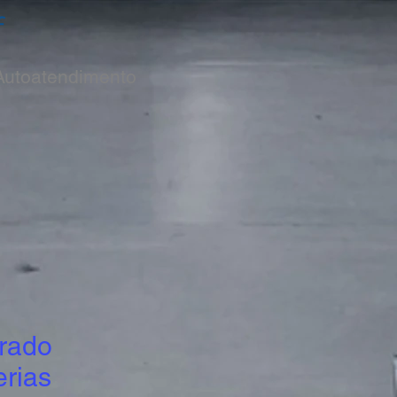
f
Autoatendimento
grado
rias