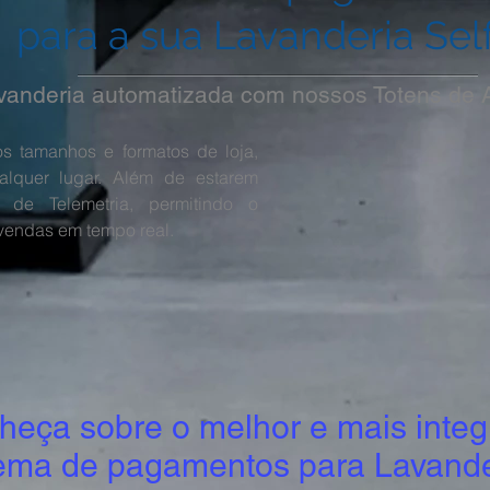
para a sua Lavanderia Sel
avanderia automatizada com nossos Totens de 
s tamanhos e formatos de loja,
alquer lugar. Além de estarem
 de Telemetria, permitindo o
vendas em tempo real.
heça sobre o melhor e mais inte
tema de pagamentos para Lavande