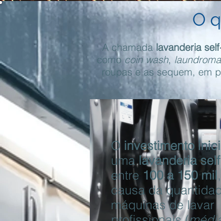
O q
A chamada
lavanderia self
como
coin wash
,
laundroma
roupas e as sequem, em p
O
investimento inici
uma
lavanderia self
entre
100 a 150 mil
causa da quantida
máquinas de lavar
profissionais (
média