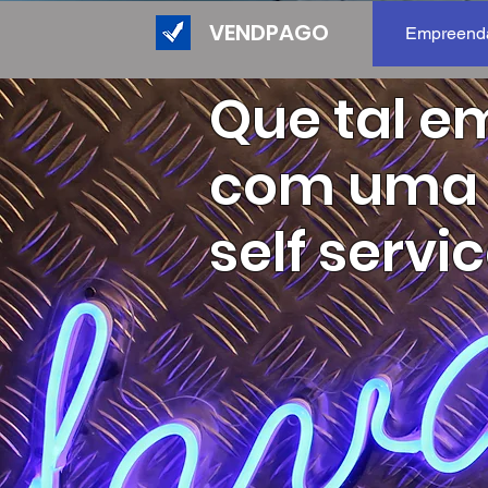
VENDPAGO
Empreend
Que tal e
com uma 
self servi