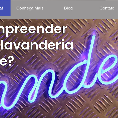
a!
Conheça Mais
Blog
Contato
mpreender
lavanderia
ce?