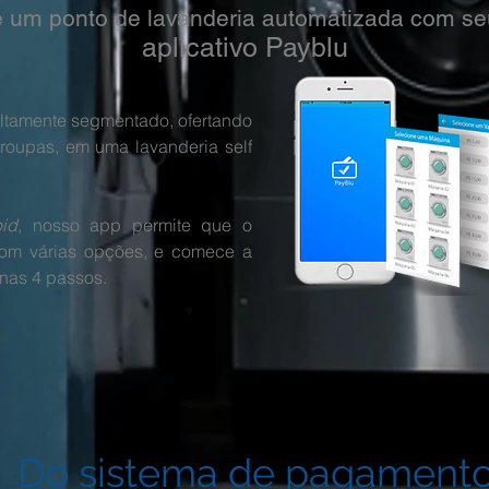
 um ponto de lavanderia automatizada com se
aplicativo Payblu
ltamente segmentado, ofertando
roupas, em uma lavanderia self
id
, nosso app permite que o
 com várias opções, e comece a
enas 4 passos.
Do sistema de pagament