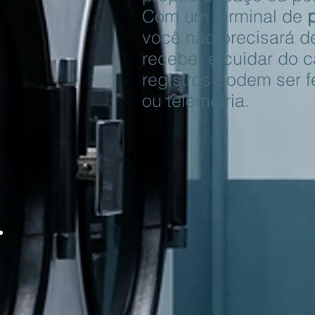
Com um terminal de
você não precisará de
receber e cuidar do c
registros podem ser f
ou telemetria.