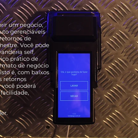
rir um negócio,
uto gerenciáveis
 retornos de
mestre. Você pode
vanderia self
viço prático de
ormato de negócio
isto é, com baixos
 retornos
e você poderá
facilidade,
er.