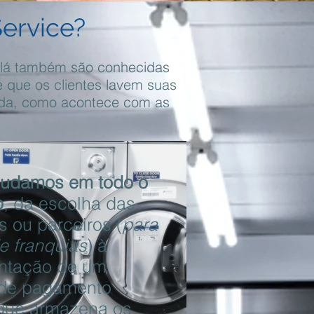
ervice?
 lá também são conhecidas
 que os clientes lavem suas
ada, como acontece com as
judamos em todo o
o
, da escolha das
 ou parceiros (
para
e franquias
) à
ntação de um
 de pagamento
 que armazena os