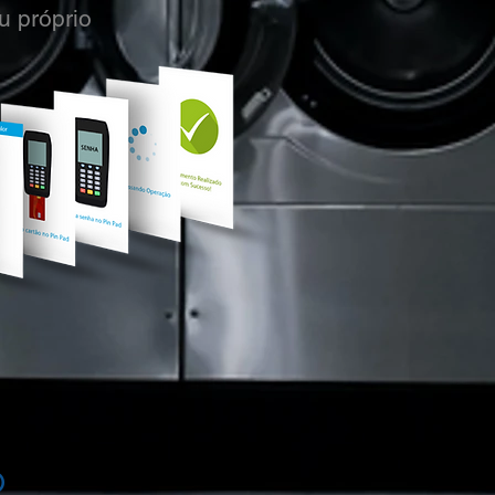
u próprio
o