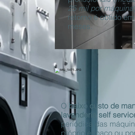
25 mil por máquina
retorno é obtido e
meses.
O
baixo custo de ma
lavanderia self servic
periódica das máquin
próprio espaço ou pon