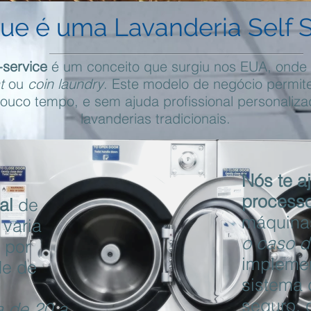
ue é uma Lavanderia Self S
-service
é um conceito que surgiu nos EUA, onde
t
ou
coin laundry
. Este modelo de negócio permite
ouco tempo, e sem ajuda profissional personaliz
lavanderias tradicionais.
Nós te a
process
al
de
máquinas
varia
o caso d
, por
impleme
de de
sistema
seguro,
 de 20 a