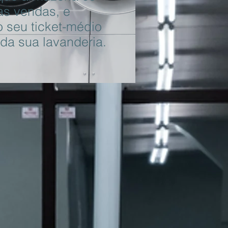
as vendas, e
o seu ticket-médio
 da sua lavanderia.