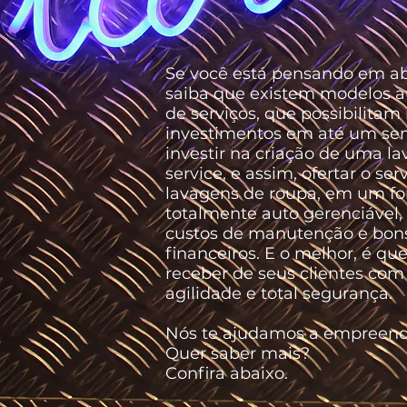
Se você está pensando em ab
saiba que existem modelos a
de serviços, que possibilitam
investimentos em até um se
investir na criação de uma la
service, e assim, ofertar o ser
lavagens de roupa, em um f
totalmente auto gerenciável, 
custos de manutenção e bons
financeiros. E o melhor, é qu
receber de seus clientes com 
agilidade e total segurança.
Nós te ajudamos a empreend
Quer saber mais?
Confira abaixo.