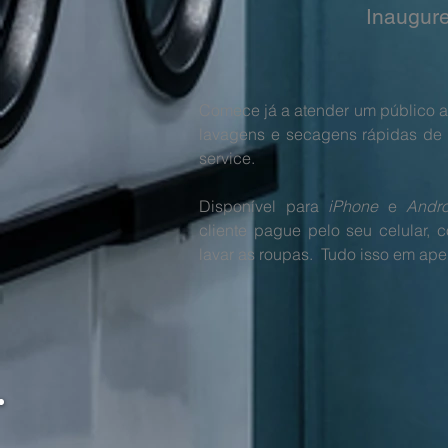
Inaugure
Comece já a atender um público a
lavagens e secagens rápidas de 
service.
Disponível para
iPhone
e
Andro
cliente pague pelo seu celular,
lavar as roupas. Tudo isso em ap